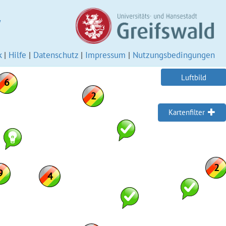
W
k
|
Hilfe
|
Datenschutz
|
Impressum
|
Nutzungsbedingungen
Luftbild
Kartenfilter