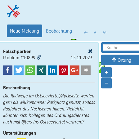
Neue Meldung
Beobachtung
A-
A
A+
Falschparken
Problem #10899
15.11.2023
Ortung
+
−
Beschreibung
Die Radwege im Ostseeviertel/Ryckseite werden
gern als willkommener Parkplatz genutzt, sodass
Radfahrer das Nachsehen haben. Vielleicht
könnten sich Kollegen des Ordnungsdienstes
auch mal öfters ins Ostseeviertel verirren!?
Unterstützungen