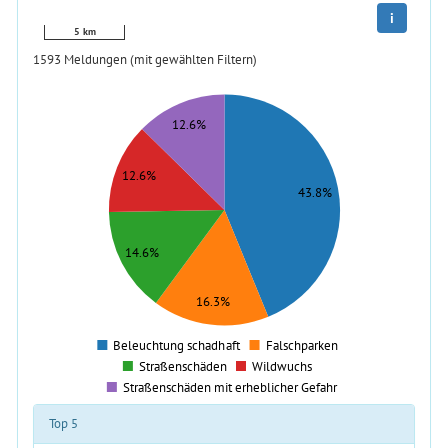
i
5 km
1593
Meldungen (mit gewählten Filtern)
320
Ortung
300
12.6%
280
260
12.6%
240
43.8%
220
200
180
14.6%
160
140
120
16.3%
100
80
Beleuchtung schadhaft
Falschparken
0
Straßenschäden
Wildwuchs
Straßenschäden mit erheblicher Gefahr
Top 5