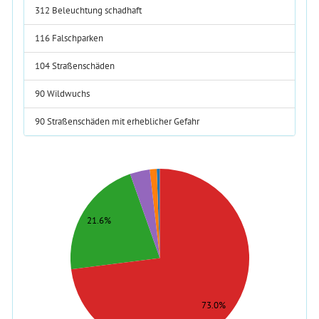
312
Beleuchtung schadhaft
116
Falschparken
104
Straßenschäden
90
Wildwuchs
90
Straßenschäden mit erheblicher Gefahr
1200
1100
1000
900
21.6%
800
700
600
500
400
300
73.0%
200