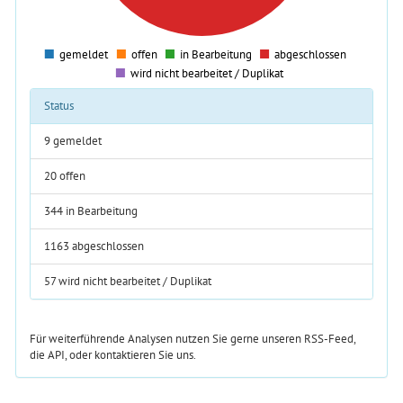
100
0
-100
gemeldet
offen
in Bearbeitung
abgeschlossen
0
wird nicht bearbeitet / Duplikat
Status
9
gemeldet
20
offen
344
in Bearbeitung
1163
abgeschlossen
57
wird nicht bearbeitet / Duplikat
Für weiterführende Analysen nutzen Sie gerne unseren RSS-Feed,
die API, oder kontaktieren Sie uns.