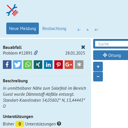
Neue Meldung
Beobachtung
A-
A
A+
Bauabfall
Problem #12891
28.01.2025
Ortung
+
−
Beschreibung
In unmittelbarer Nähe zum Solarfeld im Bereich
Guest wurde Dämmstoff-Abfälle entsorgt.
Standort-Koordinaten 54,05602° N, 13,44443°
O
Unterstützungen
Bisher
0
Unterstützungen