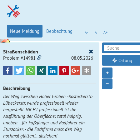
Neue Meldung
Beobachtung
A-
A
A+
Straßenschäden
Problem #14981
08.05.2026
Ortung
+
−
Beschreibung
Der Weg zwischen Hoher Graben -Rostockerstr.-
Lübeckerstr. wurde professionell wieder
hergestellt. NICHT professionell ist die
Ausführung der Oberfläche: total holprig,
uneben….für Fußgänger und Radfahrer ein
Sturzacker. - die Fachfirma muss den Weg
nochmal glätten!…abziehen!