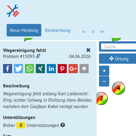
Neue Meldung
Beobachtung
A-
A
A+
Wegereinigung fehlt
Problem #15093
04.06.2026
Ortung
+
−
Beschreibung
Wegereinigung fehlt entlang Karl-Liebknecht-
Ring rechter Gehweg in Richtung Hans-Beimler,
nachdem dort Glasfaser Kabel verlegt wurden
Unterstützungen
Bisher
0
Unterstützungen