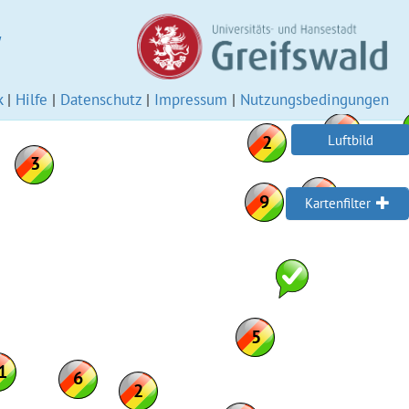
W
k
|
Hilfe
|
Datenschutz
|
Impressum
|
Nutzungsbedingungen
Luftbild
Kartenfilter