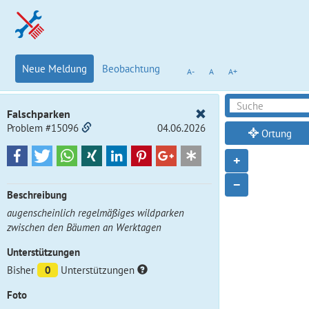
Neue Meldung
Beobachtung
A-
A
A+
Falschparken
Problem #15096
04.06.2026
Ortung
+
−
Beschreibung
augenscheinlich regelmäßiges wildparken
zwischen den Bäumen an Werktagen
Unterstützungen
Bisher
0
Unterstützungen
Foto