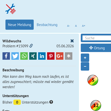
Neue Meldung
Beobachtung
A-
A
A+
Wildwuchs
Problem #15099
05.06.2026
Ortung
+
−
Beschreibung
Man kann den Weg kaum noch laufen, es ist
alles zugewuchtert; müsste mal wieder gemäht
werden!
Unterstützungen
Bisher
0
Unterstützungen