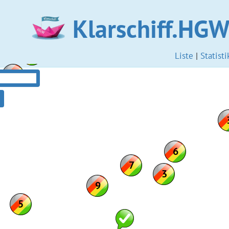
Klarschiff.HG
Liste
|
Statisti