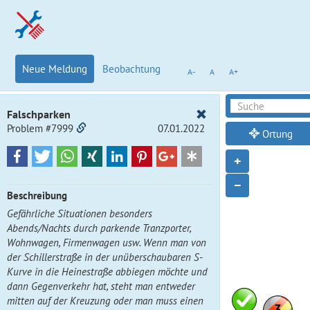
Neue Meldung
Beobachtung
A-
A
A+
Falschparken
Problem #7999
07.01.2022
Ortung
+
−
Beschreibung
Gefährliche Situationen besonders
Abends/Nachts durch parkende Tranzporter,
Wohnwagen, Firmenwagen usw. Wenn man von
der Schillerstraße in der unüberschaubaren S-
Kurve in die Heinestraße abbiegen möchte und
dann Gegenverkehr hat, steht man entweder
mitten auf der Kreuzung oder man muss einen