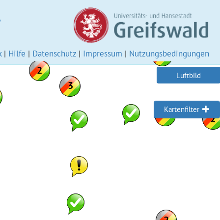
W
k
|
Hilfe
|
Datenschutz
|
Impressum
|
Nutzungsbedingungen
Luftbild
Kartenfilter