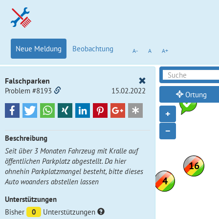
Neue Meldung
Beobachtung
A-
A
A+
Falschparken
Problem #8193
15.02.2022
Ortung
+
−
Beschreibung
Seit über 3 Monaten Fahrzeug mit Kralle auf
öffentlichen Parkplatz abgestellt. Da hier
ohnehin Parkplatzmangel besteht, bitte dieses
Auto woanders abstellen lassen
Unterstützungen
Bisher
0
Unterstützungen