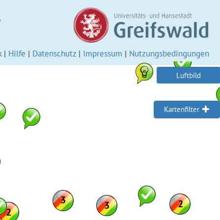
W
k
|
Hilfe
|
Datenschutz
|
Impressum
|
Nutzungsbedingungen
Luftbild
Kartenfilter