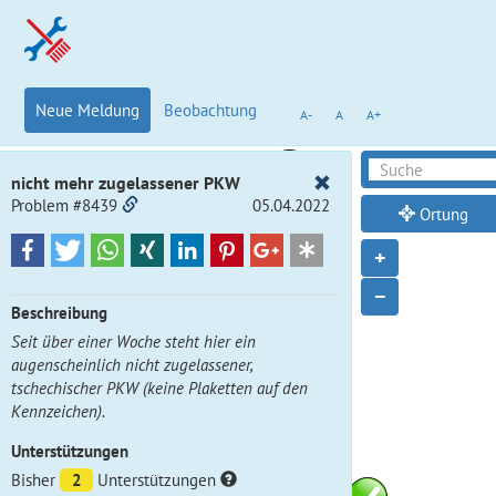
Neue Meldung
Beobachtung
A-
A
A+
nicht mehr zugelassener PKW
Problem #8439
05.04.2022
Ortung
+
−
Beschreibung
Seit über einer Woche steht hier ein
augenscheinlich nicht zugelassener,
tschechischer PKW (keine Plaketten auf den
Kennzeichen).
Unterstützungen
Bisher
2
Unterstützungen