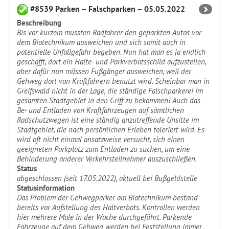
#8539 Parken – Falschparken – 05.05.2022
Beschreibung
Bis vor kurzem mussten Radfahrer den geparkten Autos vor
dem Biotechnikum ausweichen und sich somit auch in
potentielle Unfallgefahr begeben. Nun hat man es ja endlich
geschafft, dort ein Halte- und Parkverbotsschild aufzustellen,
aber dafür nun müssen Fußgänger ausweichen, weil der
Gehweg dort von Kraftfahrern benutzt wird. Scheinbar man in
Greifswald nicht in der Lage, die ständige Falschparkerei im
gesamten Stadtgebiet in den Griff zu bekommen! Auch das
Be- und Entladen von Kraftfahrzeugen auf sämtlichen
Radschutzwegen ist eine ständig anzutreffende Unsitte im
Stadtgebiet, die nach persönlichen Erleben toleriert wird. Es
wird oft nicht einmal ansatzweise versucht, sich einen
geeigneten Parkplatz zum Entladen zu suchen, um eine
Behinderung anderer Verkehrsteilnehmer auszuschließen.
Status
abgeschlossen (seit 17.05.2022), aktuell bei Bußgeldstelle
Statusinformation
Das Problem der Gehwegparker am Biotechnikum bestand
bereits vor Aufstellung des Haltverbots. Kontrollen werden
hier mehrere Male in der Woche durchgeführt. Parkende
Fahrzeuge auf dem Gehweg werden bei Feststellung immer