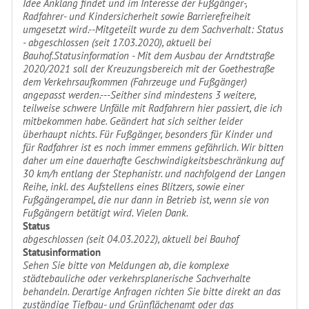
Idee Anklang findet und im Interesse der Fußgänger-,
Radfahrer- und Kindersicherheit sowie Barrierefreiheit
umgesetzt wird.--Mitgeteilt wurde zu dem Sachverhalt: Status
- abgeschlossen (seit 17.03.2020), aktuell bei
Bauhof.Statusinformation - Mit dem Ausbau der Arndtstraße
2020/2021 soll der Kreuzungsbereich mit der Goethestraße
dem Verkehrsaufkommen (Fahrzeuge und Fußgänger)
angepasst werden.---Seither sind mindestens 3 weitere,
teilweise schwere Unfälle mit Radfahrern hier passiert, die ich
mitbekommen habe. Geändert hat sich seither leider
überhaupt nichts. Für Fußgänger, besonders für Kinder und
für Radfahrer ist es noch immer emmens gefährlich. Wir bitten
daher um eine dauerhafte Geschwindigkeitsbeschränkung auf
30 km/h entlang der Stephanistr. und nachfolgend der Langen
Reihe, inkl. des Aufstellens eines Blitzers, sowie einer
Fußgängerampel, die nur dann in Betrieb ist, wenn sie von
Fußgängern betätigt wird. Vielen Dank.
Status
abgeschlossen (seit 04.03.2022), aktuell bei Bauhof
Statusinformation
Sehen Sie bitte von Meldungen ab, die komplexe
städtebauliche oder verkehrsplanerische Sachverhalte
behandeln. Derartige Anfragen richten Sie bitte direkt an das
zuständige Tiefbau- und Grünflächenamt oder das