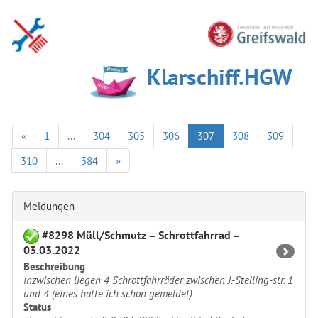
Klarschiff.HGW
«
1
...
304
305
306
307
308
309
310
...
384
»
Meldungen
#8298 Müll/Schmutz – Schrottfahrrad –
03.03.2022
Beschreibung
inzwischen liegen 4 Schrottfahrräder zwischen J.-Stelling-str. 1
und 4 (eines hatte ich schon gemeldet)
Status