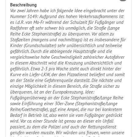
Beschreibung
Vor zwei Jahren habe ich folgende Idee eingebracht unter der
Nummer 5149: Aufgrund des hohen Verkehrsaufkommens ist
es i.d.R. von Mo-Fr während der Schulzeit für Fußgänger und
Radfahrer oft sehr schwer bis unmöglich, die Straße (Lange
Reihe Ecke Stephanistraße) zu überqueren. Vor allem zu
Stoßzeiten (morgens und nachmittags) ist es insbesondere für
Kinder (Grundschulalter) sehr unübersichtlich und teilweise
gefährlich. Durch die abbiegende Hauptstraße und die
vergleichsweise hohe Geschwindigkeit zahlreicher Autofahrer
in diesem Abschnitt wird die Kreuzung unübersichtlich und
gefährlich. Etwa 2-3 pro Woche steht auch direkt hinter der
Kurve ein Liefer-LKW, der den Pizzadienst beliefert und somit
an der Stelle eine Gefahrenquelle darstellt. Die nächste und
einzige Möglichkeit in diesem Bereich, die Straße sicher zu
überqueren, ist an der Europakreuzung. Idee:
Fußgängerüberweg an der Ecke Stephanistraße/Lange Reihe
sowie Einführung einer 30er-Zone (Stephanistraße/Lange
Reihe/Goethestraße), ggf. eine Ampel, die nur bei konkretem
Bedarf in Betrieb ist, also wenn sie vom Fußgänger gedrückt
wird. Vor ca. einer Stunde ist genau an dieser ein Unfall
passiert, zu dem die Polizei und auch der Rettungsdienst
gerufen werden musste. Wir würden uns freuen, wenn unsere