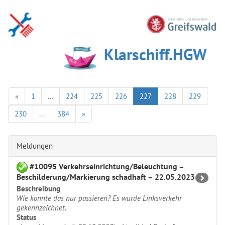
Klarschiff.HGW
«
1
...
224
225
226
227
228
229
230
...
384
»
Meldungen
#10095 Verkehrseinrichtung/Beleuchtung –
Beschilderung/Markierung schadhaft – 22.05.2023
Beschreibung
Wie konnte das nur passieren? Es wurde Linksverkehr
gekennzeichnet.
Status