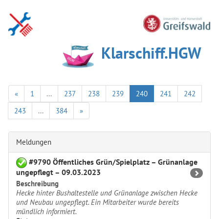
Klarschiff.HGW
«
1
...
237
238
239
240
241
242
243
...
384
»
Meldungen
#9790 Öffentliches Grün/Spielplatz – Grünanlage
ungepflegt – 09.03.2023
Beschreibung
Hecke hinter Bushaltestelle und Grünanlage zwischen Hecke
und Neubau ungepflegt. Ein Mitarbeiter wurde bereits
mündlich informiert.