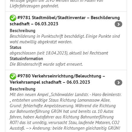
Verstöße gegen die StVO werden auch in Fällen von
Lieferfahrzeugen geahndet.
#9781 Stadtmöbel/Stadtinventar – Beschilderung
schadhaft – 06.03.2023
Beschreibung
Beschilderung in Punktschrift beschädigt. Einige Punkte sind
wohl mutwillig abgekratzt worden.
Status
abgeschlossen (seit 18.04.2023), aktuell bei Rechtsamt
Statusinformation
Die Blindenschrift wurde sofort erneuert.
#9780 Verkehrseinrichtung/Beleuchtung –
Verkehrsampel schadhaft – 06.03.2023
Beschreibung
Mit den neuen Ampel „Schönwalder Landstr. - Hans-Beimlerstr.
„ entstehen unnötige Staus Richtung Lomonossow Allee.
Grund: fehlerhafte Ampelsteuerung. Während die Richtung
zur Bahnunterführung GRÜN hat und bereits ca. 10 Autos
fahren, haben Autofahrer aus Richtung Bahnunterführung
ROT! das ist unnötig, verursacht Stau, laufende Motoren, CO2
Ausstoß. —> Änderung: beide Richtungen gleichzeitig GRÜN!