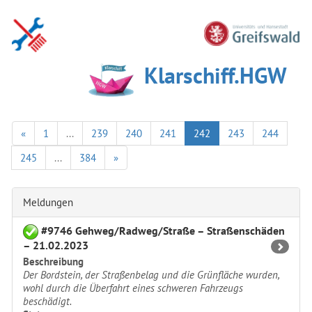
Klarschiff.HGW
«
1
...
239
240
241
242
243
244
245
...
384
»
Meldungen
#9746 Gehweg/Radweg/Straße – Straßenschäden
– 21.02.2023
Beschreibung
Der Bordstein, der Straßenbelag und die Grünfläche wurden,
wohl durch die Überfahrt eines schweren Fahrzeugs
beschädigt.