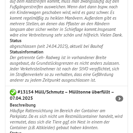
auf dem Radstreifen kommt, muss man zwangsläufig auf den
Fußgängerstreifen ausweichen. Wenn dort dann bspw. noch
ein Kinderwagen geschoben wird, wird es ganz schwer. Es
kommt regelmäßig zu heiklen Manövern. Außerdem gibt es
mehrere Stellen, an denen das Pflaster an den Rändern
langsam aber sicher weiter in Schieflage kommt.Insgesamt
wäre eine Verbreiterung sehr schön und hilfreich. Vielen Dank.
Status
abgeschlossen (seit 24.04.2025), aktuell bei Bauhof
Statusinformation
Der getrennte Geh- Radweg ist in vorhandener Breite
ausgebaut, da Grundstücksgrenzen es nicht anders zulassen.
Jeder Verkehrsteilnehmer ist nach der StVO verpflichtet, sich
im Straßenverkehr so zu verhalten, dass eine Gefährdung
anderer zu jedem Zeitpunkt ausgeschlossen ist.
#13154 Müll/Schmutz – Mülltonne überfüllt –
07.04.2025
Beschreibung
Häufige Rattensichtung im Bereich der Container am
Parkplatz. Da es sich nicht um Restmüllcontainer handelt, wird
vermutet, dass sich die Tiere ggf. ein Nest in einem der
Container (z.B. Altkleider) gebaut haben könnten.