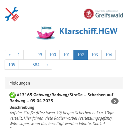
Klarschiff.HGW
«
1
...
99
100
101
102
103
104
105
...
384
»
Meldungen
#13165 Gehweg/Radweg/Straße – Scherben auf
Radweg – 09.04.2025
Beschreibung
Auf der Straße (Kirschweg 39) liegen Scherben auf ca. 10qm
verteilt. Hier fahren viele Radler vorbei (Verletzungsgefshr).
Wäre super, wenn das beseitigt werden könnte. Danke!