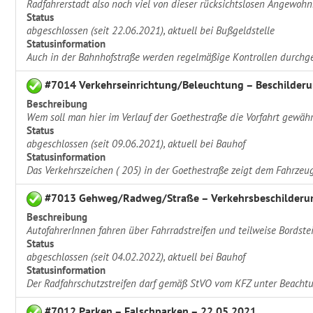
Radfahrerstadt also noch viel von dieser rücksichtslosen Angewohn
Status
abgeschlossen (seit 22.06.2021), aktuell bei Bußgeldstelle
Statusinformation
Auch in der Bahnhofstraße werden regelmäßige Kontrollen durchge
#7014 Verkehrseinrichtung/Beleuchtung – Beschilderu
Beschreibung
Wem soll man hier im Verlauf der Goethestraße die Vorfahrt gewähr
Status
abgeschlossen (seit 09.06.2021), aktuell bei Bauhof
Statusinformation
Das Verkehrszeichen ( 205) in der Goethestraße zeigt dem Fahrzeugf
#7013 Gehweg/Radweg/Straße – Verkehrsbeschilderun
Beschreibung
AutofahrerInnen fahren über Fahrradstreifen und teilweise Bordste
Status
abgeschlossen (seit 04.02.2022), aktuell bei Bauhof
Statusinformation
Der Radfahrschutzstreifen darf gemäß StVO vom KFZ unter Beachtu
#7012 Parken – Falschparken – 22.05.2021