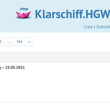
Klarschiff.HG
Liste
|
Statisti
3
...
384
»
 – 25.05.2021