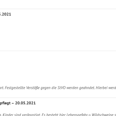
5.2021
rt. Festgestellte Verstöße gegen die StVO werden geahndet. Hierbei w
pflegt – 20.05.2021
Kinder sind verängstigt. Es besteht hier Lebensgefahr.-> Wildschweine s