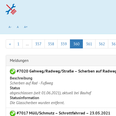
A-
A
A+
«
1
...
357
358
359
360
361
362
36
Meldungen
#7020 Gehweg/Radweg/Straße – Scherben auf Radweg
Beschreibung
Scherben auf Rad - Fußweg
Status
abgeschlossen (seit 01.06.2021), aktuell bei Bauhof
Statusinformation
Die Glasscherben wurden entfernt.
#7017 Müll/Schmutz – Schrottfahrrad – 23.05.2021